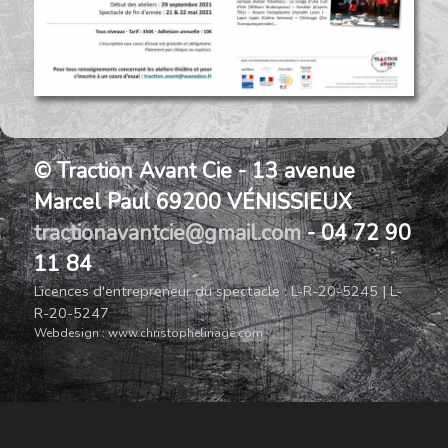
© Traction Avant Cie - 13 avenue
Marcel Paul 69200 VÉNISSIEUX
tractionavantcie@gmail.com
- 04 72 90
11 84
Licences d'entrepreneur du spectacle : L-R-20-5245 | L-
R-20-5247
Webdesign :
www.christophelinage.com