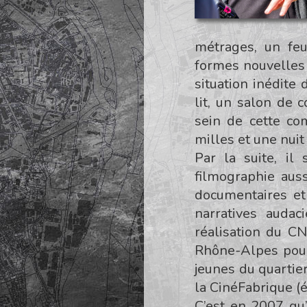
métrages, un feu
formes nouvelles 
situation inédite 
lit, un salon de c
sein de cette co
milles et une nuit
Par la suite, il
filmographie aus
documentaires et
narratives audac
réalisation du C
Rhône-Alpes pou
jeunes du quartie
la
CinéFabrique
(é
C’est en 2007 qu’