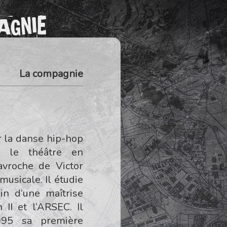
AGNIE
La compagnie
r la danse hip-hop
e le théâtre en
avroche de Victor
usicale. Il étudie
in d’une maîtrise
 II et l’ARSEC. Il
995 sa première