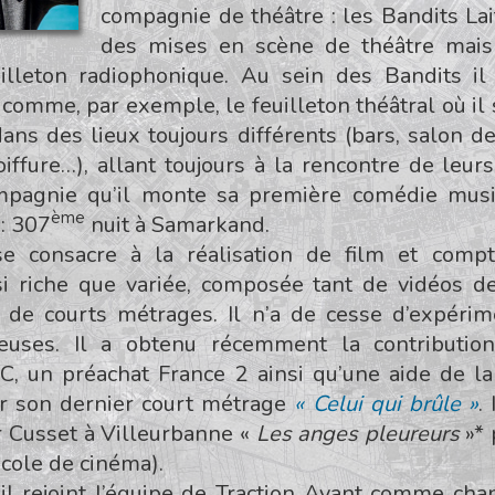
compagnie de théâtre : les Bandits Lait
des mises en scène de théâtre mais
illeton radiophonique. Au sein des Bandits i
comme, par exemple, le feuilleton théâtral où il s
dans des lieux toujours différents (bars, salon d
oiffure…), allant toujours à la rencontre de leur
mpagnie qu’il monte sa première comédie musi
ème
 : 307
nuit à Samarkand.
 se consacre à la réalisation de film et com
si riche que variée, composée tant de vidéos de
 de courts métrages. Il n’a de cesse d’expéri
ieuses. Il a obtenu récemment la contribution
NC, un préachat France 2 ainsi qu’une aide de l
r son dernier court métrage
« Celui qui brûle »
.
r Cusset à Villeurbanne «
Les anges pleureurs
»* 
cole de cinéma).
il rejoint l’équipe de Traction Avant comme cha