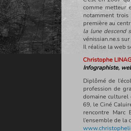
comme metteur en
notamment trois 
première au centr
la lune descend s
vénissian.ne.s su
Il réalise la web 
Christophe LINA
Infographiste, web
Diplômé de l’écol
profession de gra
domaine culturel e
69, le Ciné Calui
rencontre Marc B
l’ensemble de la 
www.christophel