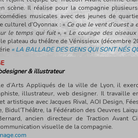
 scène. Il réalise pour la compagnie plusieurs
comédies musicales avec des jeunes de quartier
e culturel d’Oyonnax : «
Ce que le vent d’ouest a
ur le temps qui fuit
», «
Le courage des oiseaux
r le plateau du théâtre de Vénissieux (décembre 2
série
« LA BALLADE DES GENS QUI SONT NÉS Q
GE
designer & illustrateur
e d’Arts Appliqués de la ville de Lyon, il exe
phiste, illustrateur, web designer. Il travaille e
t artistique avec Jacques Rival, AOI Design, Fées
re, Bidul’Théâtre, la Fédération des Oeuvres Laïqu
ernard, ancien directeur de Traction Avant Cie.
communication visuelle de la compagnie.
inage.com