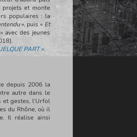
 projets et monte
s populaires : la
 entendu
», puis «
Et
» avec des jeunes
018).
UELQUE PART »
.
rce depuis 2006 la
ntre autre dans le
 et gestes, l’Urfol
es du Rhône, où il
 Il réalise ainsi