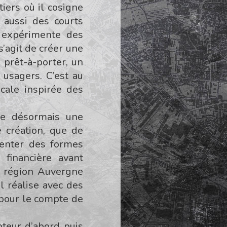
iers où il cosigne
 aussi des courts
l expérimente des
’agit de créer une
e prêt-à-porter, un
s usagers. C’est au
cale inspirée des
pte désormais une
 création, que de
menter des formes
 financière avant
a région Auvergne
 Il réalise avec des
pour le compte de
nteur d’abord puis